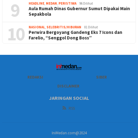
9
HEADLINE
,
MEDAN
,
PERISTIWA
96 Dilihat
Aula Rumah Dinas Gubernur Sumut Dipakai Main
Sepakbola
10
NASIONAL
,
SELEBRITIS/HIBURAN
81 Dilihat
Perwira Bergoyang Gandeng Eks 7 Icons dan
Farelio, “Senggol Dong Boss”
REDAKSI
SIBER
DISCLAIMER
JARINGAN SOCIAL
RSS
IniMedan.com@2024