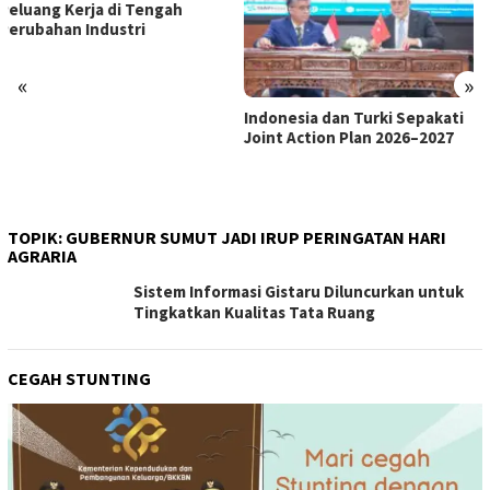
«
»
Indonesia dan Turki Sepakati
Satgas PRR Pacu Realisasi
Joint Action Plan 2026–2027
Tambahan TKD Aceh Rp1,65
Triliun, Pastikan Transparan
dan Terukur
TOPIK:
GUBERNUR SUMUT JADI IRUP PERINGATAN HARI
AGRARIA
Sistem Informasi Gistaru Diluncurkan untuk
Tingkatkan Kualitas Tata Ruang
CEGAH STUNTING