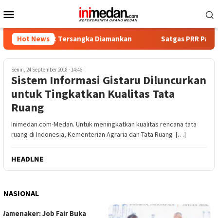
Loncat
Menu
ke
Mobile
konten
a, Empat Tersangka Diamankan
Hot News
Satgas PRR Pacu Realisasi
Senin, 24 September 2018 - 14:46
Sistem Informasi Gistaru Diluncurkan
untuk Tingkatkan Kualitas Tata
Ruang
Inimedan.com-Medan. Untuk meningkatkan kualitas rencana tata
ruang di Indonesia, Kementerian Agraria dan Tata Ruang […]
HEADLNE
NASIONAL