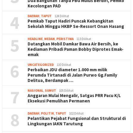
Dua Bangunan Tanpa PBG Mulus Berdiri, Pemko
Kecolongan PAD
4
DAERAH
,
TAPUT
124 Dilihat
Pemkab Taput Hadiri Puncak Kebangkitan
Sekolah Minggu HKBP Se-Ressort Onan Hasang
5
HEADLINE
,
MEDAN
,
PERISTIWA
113 Dilihat
Datangkan Mobil Damkar Bawa Air Bersih, ke
Kediaman Pribadi Paman Bobby Diprotes Emak-
emak
6
UNCATEGORIZED
110 Dilihat
Perbaikan JDU diameter 1.000 mm milik
Perumda Tirtanadi di Jalan Purwo Gg.Family
Delitua, Berdampak …
7
NASIONAL
,
SUMUT
105 Dilihat
Anggaran Mulai Mengalir, Satgas PRR Pacu K/L
Eksekusi Pemulihan Permanen
8
DAERAH
,
POLITIK
,
TAPUT
102 Dilihat
Pelantikan Pejabat Fungsional dan Struktural di
Lingkungan IAKN Tarutung