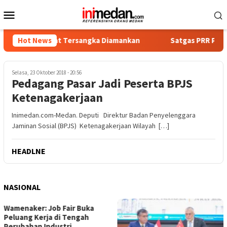
Loncat
Menu
ke
Mobile
konten
ka, Empat Tersangka Diamankan
Hot News
Satgas PRR Pacu Realisas
Selasa, 23 Oktober 2018 - 20:56
Pedagang Pasar Jadi Peserta BPJS
Ketenagakerjaan
Inimedan.com-Medan. Deputi Direktur Badan Penyelenggara
Jaminan Sosial (BPJS) Ketenagakerjaan Wilayah […]
HEADLNE
NASIONAL