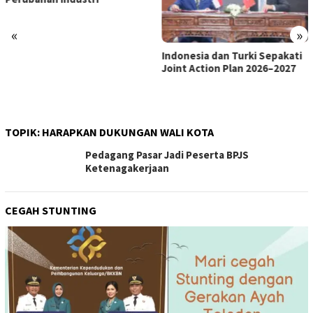
«
»
Indonesia dan Turki Sepakati
Satgas PRR Pacu Realisasi
Joint Action Plan 2026–2027
Tambahan TKD Aceh Rp1,65
Triliun, Pastikan Transparan
dan Terukur
TOPIK:
HARAPKAN DUKUNGAN WALI KOTA
Pedagang Pasar Jadi Peserta BPJS
Ketenagakerjaan
CEGAH STUNTING