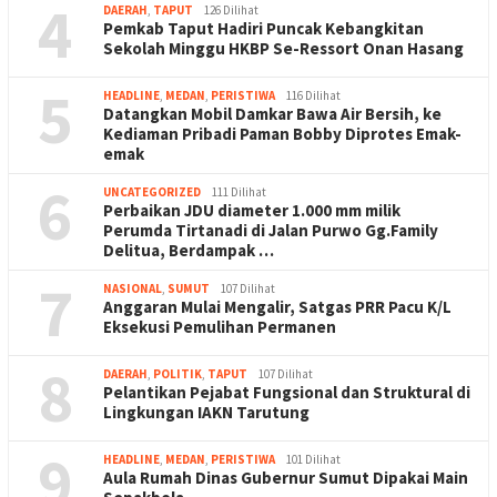
4
DAERAH
,
TAPUT
126 Dilihat
Pemkab Taput Hadiri Puncak Kebangkitan
Sekolah Minggu HKBP Se-Ressort Onan Hasang
5
HEADLINE
,
MEDAN
,
PERISTIWA
116 Dilihat
Datangkan Mobil Damkar Bawa Air Bersih, ke
Kediaman Pribadi Paman Bobby Diprotes Emak-
emak
6
UNCATEGORIZED
111 Dilihat
Perbaikan JDU diameter 1.000 mm milik
Perumda Tirtanadi di Jalan Purwo Gg.Family
Delitua, Berdampak …
7
NASIONAL
,
SUMUT
107 Dilihat
Anggaran Mulai Mengalir, Satgas PRR Pacu K/L
Eksekusi Pemulihan Permanen
8
DAERAH
,
POLITIK
,
TAPUT
107 Dilihat
Pelantikan Pejabat Fungsional dan Struktural di
Lingkungan IAKN Tarutung
9
HEADLINE
,
MEDAN
,
PERISTIWA
101 Dilihat
Aula Rumah Dinas Gubernur Sumut Dipakai Main