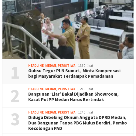
1
HEADLINE
,
MEDAN
,
PERISTIWA
135 Dilihat
Gubsu Tegur PLN Sumut, Minta Kompensasi
bagi Masyarakat Terdampak Pemadaman
2
HEADLINE
,
MEDAN
,
PERISTIWA
129 Dilihat
Bangunan ‘Liar’ Bakal Dijadikan Showroom,
Kasat Pol PP Medan Harus Bertindak
3
HEADLINE
,
MEDAN
,
PERISTIWA
127 Dilihat
Diduga Dibeking Oknum Anggota DPRD Medan,
Dua Bangunan Tanpa PBG Mulus Berdiri, Pemko
Kecolongan PAD