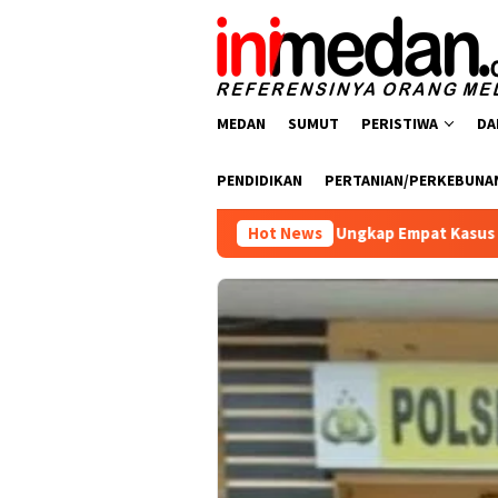
Loncat
ke
konten
MEDAN
SUMUT
PERISTIWA
DA
PENDIDIKAN
PERTANIAN/PERKEBUNA
resnarkoba Polres Batu Bara Ungkap Empat Kasus Peredaran Nar
Hot News