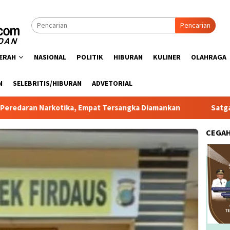
Pencarian
ERAH
NASIONAL
POLITIK
HIBURAN
KULINER
OLAHRAGA
N
SELEBRITIS/HIBURAN
ADVETORIAL
kotika, Empat Tersangka Diamankan
Satgas PRR Pacu Real
CEGA