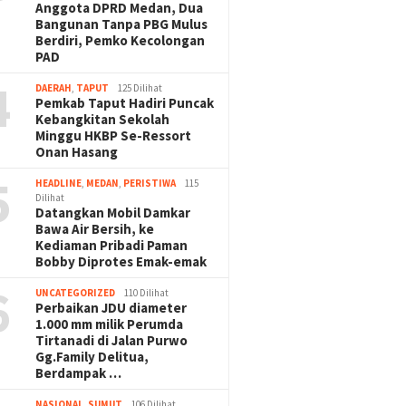
Anggota DPRD Medan, Dua
Bangunan Tanpa PBG Mulus
Berdiri, Pemko Kecolongan
PAD
4
DAERAH
,
TAPUT
125 Dilihat
Pemkab Taput Hadiri Puncak
Kebangkitan Sekolah
Minggu HKBP Se-Ressort
Onan Hasang
5
HEADLINE
,
MEDAN
,
PERISTIWA
115
Dilihat
Datangkan Mobil Damkar
Bawa Air Bersih, ke
Kediaman Pribadi Paman
Bobby Diprotes Emak-emak
6
UNCATEGORIZED
110 Dilihat
Perbaikan JDU diameter
1.000 mm milik Perumda
Tirtanadi di Jalan Purwo
Gg.Family Delitua,
Berdampak …
NASIONAL
,
SUMUT
106 Dilihat