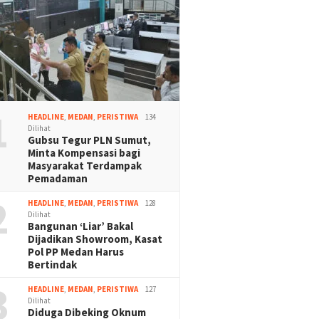
1
HEADLINE
,
MEDAN
,
PERISTIWA
134
Dilihat
Gubsu Tegur PLN Sumut,
Minta Kompensasi bagi
Masyarakat Terdampak
Pemadaman
2
HEADLINE
,
MEDAN
,
PERISTIWA
128
Dilihat
Bangunan ‘Liar’ Bakal
Dijadikan Showroom, Kasat
Pol PP Medan Harus
Bertindak
3
HEADLINE
,
MEDAN
,
PERISTIWA
127
Dilihat
Diduga Dibeking Oknum