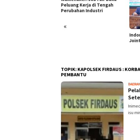
uang Kerja di Tengah
ubahan Industri
«
Indonesia dan Turki Sepakati
Satg
Joint Action Plan 2026–2027
Tamb
Tril
dan 
TOPIK:
KAPOLSEK FIRDAUS : KORB
PEMBANTU
DAERA
Pela
Sete
Inime
isu mi