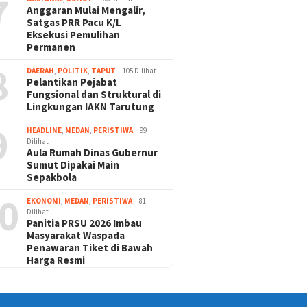
7
Anggaran Mulai Mengalir,
Satgas PRR Pacu K/L
Eksekusi Pemulihan
Permanen
8
DAERAH
,
POLITIK
,
TAPUT
105 Dilihat
Pelantikan Pejabat
Fungsional dan Struktural di
Lingkungan IAKN Tarutung
9
HEADLINE
,
MEDAN
,
PERISTIWA
99
Dilihat
Aula Rumah Dinas Gubernur
Sumut Dipakai Main
Sepakbola
0
EKONOMI
,
MEDAN
,
PERISTIWA
81
Dilihat
Panitia PRSU 2026 Imbau
Masyarakat Waspada
Penawaran Tiket di Bawah
Harga Resmi