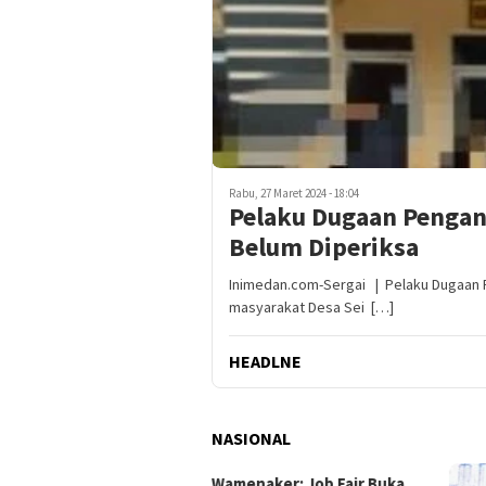
Rabu, 27 Maret 2024 - 18:04
Pelaku Dugaan Pengan
Belum Diperiksa
Inimedan.com-Sergai | Pelaku Dugaan P
masyarakat Desa Sei […]
HEADLNE
NASIONAL
enaker: Job Fair Buka