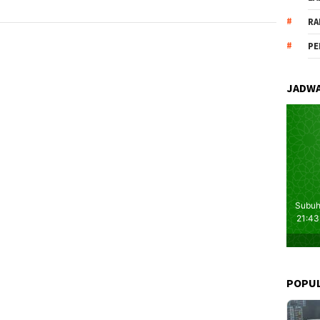
RA
PE
JADWA
POPU