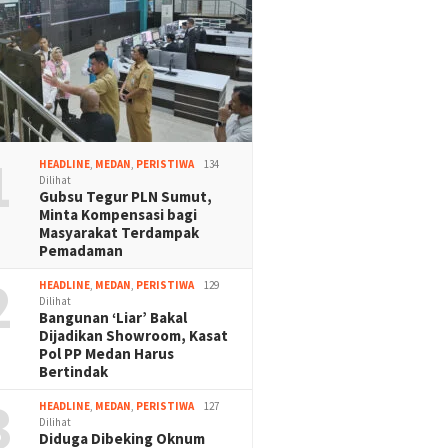
1
HEADLINE
,
MEDAN
,
PERISTIWA
134
Dilihat
Gubsu Tegur PLN Sumut,
Minta Kompensasi bagi
Masyarakat Terdampak
Pemadaman
2
HEADLINE
,
MEDAN
,
PERISTIWA
129
Dilihat
Bangunan ‘Liar’ Bakal
Dijadikan Showroom, Kasat
Pol PP Medan Harus
Bertindak
3
HEADLINE
,
MEDAN
,
PERISTIWA
127
Dilihat
Diduga Dibeking Oknum