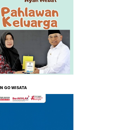
N GO WISATA
r