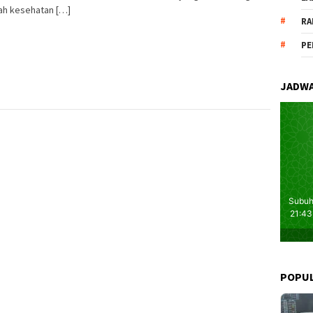
ah kesehatan […]
RA
PE
JADWA
POPU