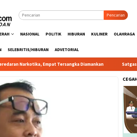
Pencarian
ERAH
NASIONAL
POLITIK
HIBURAN
KULINER
OLAHRAGA
N
SELEBRITIS/HIBURAN
ADVETORIAL
otika, Empat Tersangka Diamankan
Satgas PRR Pacu Reali
CEGA