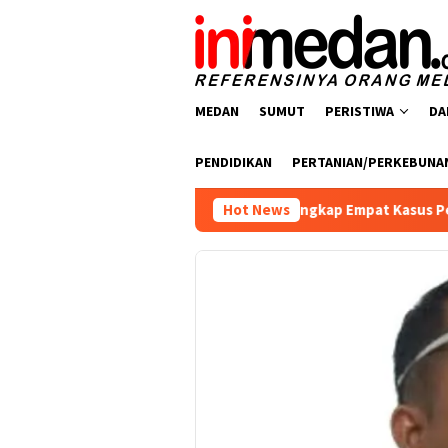
Loncat
ke
konten
MEDAN
SUMUT
PERISTIWA
DA
PENDIDIKAN
PERTANIAN/PERKEBUNA
esnarkoba Polres Batu Bara Ungkap Empat Kasus Peredaran Nark
Hot News