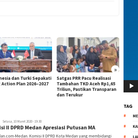
»
as PRR Pacu Realisasi
Kemnaker Berhasil Mediasi
The 4
ahan TKD Aceh Rp1,65
Perselisihan PHK PT Amos
Bahas 
iun, Pastikan Transparan
Indah Indonesia Perselisihan
Memen
Terukur
PHK PT Amos Indah Indonesia
Konsum
TAG
M
redaksi
Selasa, 10 Maret 2020 - 19:30
si II DPRD Medan Apresiasi Putusan MA
KA
dan.com-Medan. Komisi II DPRD Kota Medan yang membidangi
LA