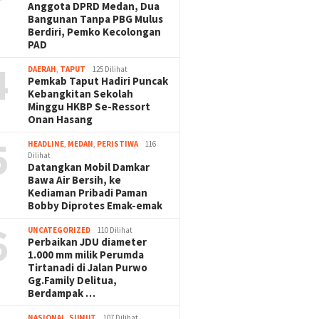
Anggota DPRD Medan, Dua
Bangunan Tanpa PBG Mulus
Berdiri, Pemko Kecolongan
PAD
4
DAERAH
,
TAPUT
125 Dilihat
Pemkab Taput Hadiri Puncak
Kebangkitan Sekolah
Minggu HKBP Se-Ressort
Onan Hasang
5
HEADLINE
,
MEDAN
,
PERISTIWA
116
Dilihat
Datangkan Mobil Damkar
Bawa Air Bersih, ke
Kediaman Pribadi Paman
Bobby Diprotes Emak-emak
6
UNCATEGORIZED
110 Dilihat
Perbaikan JDU diameter
1.000 mm milik Perumda
Tirtanadi di Jalan Purwo
Gg.Family Delitua,
Berdampak …
NASIONAL
,
SUMUT
107 Dilihat