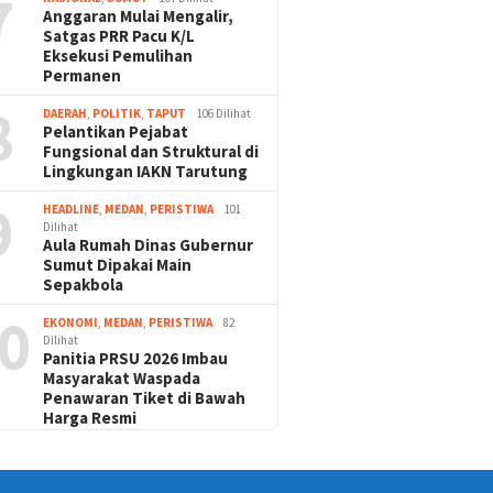
7
Anggaran Mulai Mengalir,
Satgas PRR Pacu K/L
Eksekusi Pemulihan
Permanen
8
DAERAH
,
POLITIK
,
TAPUT
106 Dilihat
Pelantikan Pejabat
Fungsional dan Struktural di
Lingkungan IAKN Tarutung
9
HEADLINE
,
MEDAN
,
PERISTIWA
101
Dilihat
Aula Rumah Dinas Gubernur
Sumut Dipakai Main
Sepakbola
0
EKONOMI
,
MEDAN
,
PERISTIWA
82
Dilihat
Panitia PRSU 2026 Imbau
Masyarakat Waspada
Penawaran Tiket di Bawah
Harga Resmi