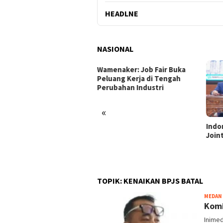
HEADLNE
NASIONAL
enaker: Job Fair Buka
uang Kerja di Tengah
ubahan Industri
«
Indonesia dan Turki Sepakati
Satg
Joint Action Plan 2026–2027
Tamb
Tril
dan 
TOPIK:
KENAIKAN BPJS BATAL
MEDAN
Komi
Inime