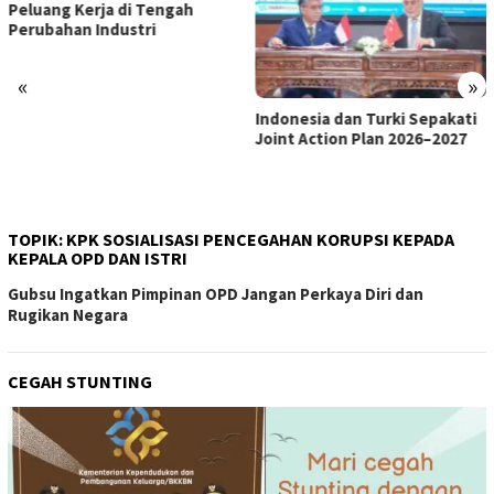
«
»
Indonesia dan Turki Sepakati
Satgas PRR Pacu Realisasi
Joint Action Plan 2026–2027
Tambahan TKD Aceh Rp1,65
Triliun, Pastikan Transparan
dan Terukur
TOPIK:
KPK SOSIALISASI PENCEGAHAN KORUPSI KEPADA
KEPALA OPD DAN ISTRI
Gubsu Ingatkan Pimpinan OPD Jangan Perkaya Diri dan
Rugikan Negara
CEGAH STUNTING