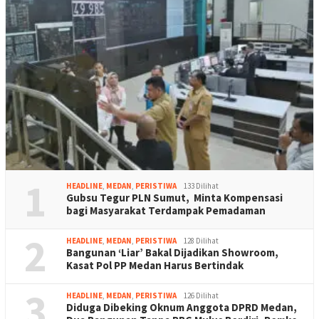
1
HEADLINE
,
MEDAN
,
PERISTIWA
133 Dilihat
Gubsu Tegur PLN Sumut, Minta Kompensasi
bagi Masyarakat Terdampak Pemadaman
2
HEADLINE
,
MEDAN
,
PERISTIWA
128 Dilihat
Bangunan ‘Liar’ Bakal Dijadikan Showroom,
Kasat Pol PP Medan Harus Bertindak
3
HEADLINE
,
MEDAN
,
PERISTIWA
126 Dilihat
Diduga Dibeking Oknum Anggota DPRD Medan,