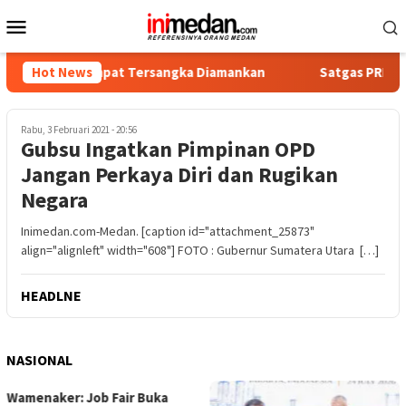
Loncat
Menu
ke
Mobile
konten
tika, Empat Tersangka Diamankan
Hot News
Satgas PRR Pacu Realis
Rabu, 3 Februari 2021 - 20:56
Gubsu Ingatkan Pimpinan OPD
Jangan Perkaya Diri dan Rugikan
Negara
Inimedan.com-Medan. [caption id="attachment_25873"
align="alignleft" width="608"] FOTO : Gubernur Sumatera Utara […]
HEADLNE
NASIONAL