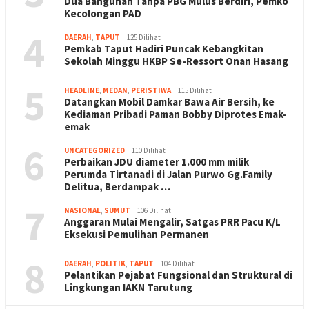
Dua Bangunan Tanpa PBG Mulus Berdiri, Pemko
Kecolongan PAD
4
DAERAH
,
TAPUT
125 Dilihat
Pemkab Taput Hadiri Puncak Kebangkitan
Sekolah Minggu HKBP Se-Ressort Onan Hasang
5
HEADLINE
,
MEDAN
,
PERISTIWA
115 Dilihat
Datangkan Mobil Damkar Bawa Air Bersih, ke
Kediaman Pribadi Paman Bobby Diprotes Emak-
emak
6
UNCATEGORIZED
110 Dilihat
Perbaikan JDU diameter 1.000 mm milik
Perumda Tirtanadi di Jalan Purwo Gg.Family
Delitua, Berdampak …
7
NASIONAL
,
SUMUT
106 Dilihat
Anggaran Mulai Mengalir, Satgas PRR Pacu K/L
Eksekusi Pemulihan Permanen
8
DAERAH
,
POLITIK
,
TAPUT
104 Dilihat
Pelantikan Pejabat Fungsional dan Struktural di
Lingkungan IAKN Tarutung