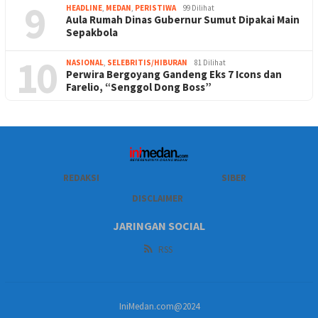
9
HEADLINE
,
MEDAN
,
PERISTIWA
99 Dilihat
Aula Rumah Dinas Gubernur Sumut Dipakai Main
Sepakbola
10
NASIONAL
,
SELEBRITIS/HIBURAN
81 Dilihat
Perwira Bergoyang Gandeng Eks 7 Icons dan
Farelio, “Senggol Dong Boss”
REDAKSI
SIBER
DISCLAIMER
JARINGAN SOCIAL
RSS
IniMedan.com@2024