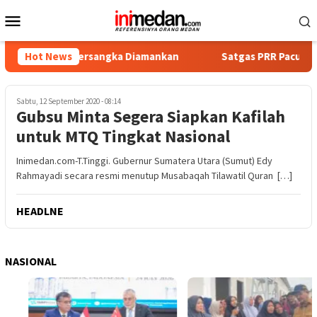
Loncat
Menu
ke
Mobile
konten
, Empat Tersangka Diamankan
Hot News
Satgas PRR Pacu Realisasi 
Sabtu, 12 September 2020 - 08:14
Gubsu Minta Segera Siapkan Kafilah
untuk MTQ Tingkat Nasional
Inimedan.com-T.Tinggi. Gubernur Sumatera Utara (Sumut) Edy
Rahmayadi secara resmi menutup Musabaqah Tilawatil Quran […]
HEADLNE
NASIONAL