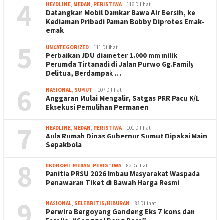
4
HEADLINE
,
MEDAN
,
PERISTIWA
116 Dilihat
Datangkan Mobil Damkar Bawa Air Bersih, ke
Kediaman Pribadi Paman Bobby Diprotes Emak-
emak
5
UNCATEGORIZED
111 Dilihat
Perbaikan JDU diameter 1.000 mm milik
Perumda Tirtanadi di Jalan Purwo Gg.Family
Delitua, Berdampak …
6
NASIONAL
,
SUMUT
107 Dilihat
Anggaran Mulai Mengalir, Satgas PRR Pacu K/L
Eksekusi Pemulihan Permanen
7
HEADLINE
,
MEDAN
,
PERISTIWA
101 Dilihat
Aula Rumah Dinas Gubernur Sumut Dipakai Main
Sepakbola
8
EKONOMI
,
MEDAN
,
PERISTIWA
83 Dilihat
Panitia PRSU 2026 Imbau Masyarakat Waspada
Penawaran Tiket di Bawah Harga Resmi
9
NASIONAL
,
SELEBRITIS/HIBURAN
83 Dilihat
Perwira Bergoyang Gandeng Eks 7 Icons dan