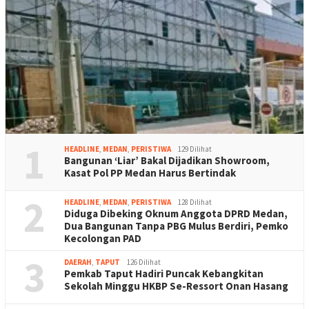
1
HEADLINE
,
MEDAN
,
PERISTIWA
129 Dilihat
Bangunan ‘Liar’ Bakal Dijadikan Showroom,
Kasat Pol PP Medan Harus Bertindak
2
HEADLINE
,
MEDAN
,
PERISTIWA
128 Dilihat
Diduga Dibeking Oknum Anggota DPRD Medan,
Dua Bangunan Tanpa PBG Mulus Berdiri, Pemko
Kecolongan PAD
3
DAERAH
,
TAPUT
126 Dilihat
Pemkab Taput Hadiri Puncak Kebangkitan
Sekolah Minggu HKBP Se-Ressort Onan Hasang