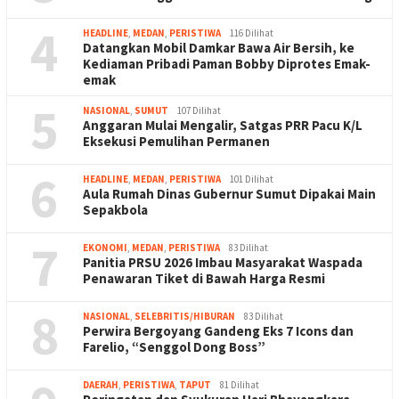
4
HEADLINE
,
MEDAN
,
PERISTIWA
116 Dilihat
Datangkan Mobil Damkar Bawa Air Bersih, ke
Kediaman Pribadi Paman Bobby Diprotes Emak-
emak
5
NASIONAL
,
SUMUT
107 Dilihat
Anggaran Mulai Mengalir, Satgas PRR Pacu K/L
Eksekusi Pemulihan Permanen
6
HEADLINE
,
MEDAN
,
PERISTIWA
101 Dilihat
Aula Rumah Dinas Gubernur Sumut Dipakai Main
Sepakbola
7
EKONOMI
,
MEDAN
,
PERISTIWA
83 Dilihat
Panitia PRSU 2026 Imbau Masyarakat Waspada
Penawaran Tiket di Bawah Harga Resmi
8
NASIONAL
,
SELEBRITIS/HIBURAN
83 Dilihat
Perwira Bergoyang Gandeng Eks 7 Icons dan
Farelio, “Senggol Dong Boss”
DAERAH
,
PERISTIWA
,
TAPUT
81 Dilihat