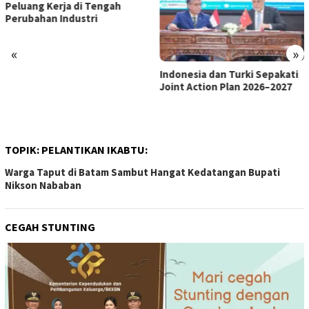
«
»
Indonesia dan Turki Sepakati
Satgas PRR Pacu Realisasi
Joint Action Plan 2026–2027
Tambahan TKD Aceh Rp1,65
Triliun, Pastikan Transparan
dan Terukur
TOPIK:
PELANTIKAN IKABTU:
Warga Taput di Batam Sambut Hangat Kedatangan Bupati
Nikson Nababan
CEGAH STUNTING