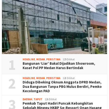
1
HEADLINE
,
MEDAN
,
PERISTIWA
129 Dilihat
Bangunan ‘Liar’ Bakal Dijadikan Showroom,
Kasat Pol PP Medan Harus Bertindak
2
HEADLINE
,
MEDAN
,
PERISTIWA
128 Dilihat
Diduga Dibeking Oknum Anggota DPRD Medan,
Dua Bangunan Tanpa PBG Mulus Berdiri, Pemko
Kecolongan PAD
3
DAERAH
,
TAPUT
126 Dilihat
Pemkab Taput Hadiri Puncak Kebangkitan
Sekolah Minggu HKBP Se-Ressort Onan Hasang