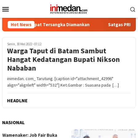
Loncat
Menu
ke
Mobile
konten
tika, Empat Tersangka Diamankan
Hot News
Satgas PRR Pacu Realis
Senin, 30 Mei 2022 - 07:12
Warga Taput di Batam Sambut
Hangat Kedatangan Bupati Nikson
Nababan
inimedan. com_ Tarutung. [caption id="attachment_42996"
align="alignleft" width="532"] Ket.Gambar : Suasana pada […]
HEADLNE
NASIONAL