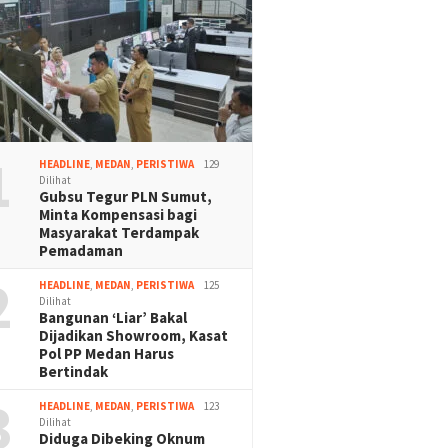
1
HEADLINE
,
MEDAN
,
PERISTIWA
129
Dilihat
Gubsu Tegur PLN Sumut,
Minta Kompensasi bagi
Masyarakat Terdampak
Pemadaman
2
HEADLINE
,
MEDAN
,
PERISTIWA
125
Dilihat
Bangunan ‘Liar’ Bakal
Dijadikan Showroom, Kasat
Pol PP Medan Harus
Bertindak
3
HEADLINE
,
MEDAN
,
PERISTIWA
123
Dilihat
Diduga Dibeking Oknum