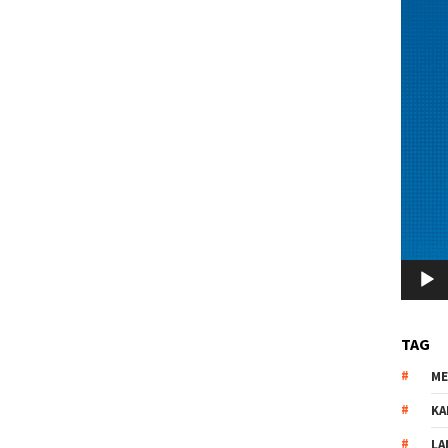
TAG
M
KA
LA