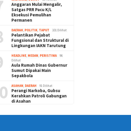
7
Anggaran Mulai Mengalir,
Satgas PRR Pacu K/L
Eksekusi Pemulihan
Permanen
8
DAERAH
,
POLITIK
,
TAPUT
101 Dilihat
Pelantikan Pejabat
Fungsional dan Struktural di
Lingkungan IAKN Tarutung
9
HEADLINE
,
MEDAN
,
PERISTIWA
96
Dilihat
Aula Rumah Dinas Gubernur
Sumut Dipakai Main
Sepakbola
0
ASAHAN
,
DAERAH
91 Dilihat
Perangi Narkoba, Gubsu
Kerahkan Patroli Gabungan
di Asahan