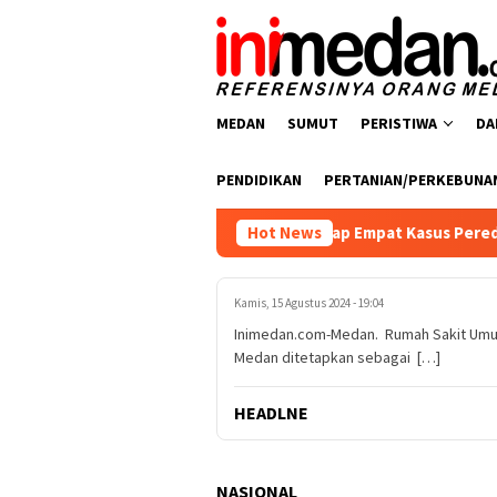
Loncat
ke
konten
MEDAN
SUMUT
PERISTIWA
DA
PENDIDIKAN
PERTANIAN/PERKEBUNA
arkoba Polres Batu Bara Ungkap Empat Kasus Peredaran Narkoti
Hot News
Kamis, 15 Agustus 2024 - 19:04
Inimedan.com-Medan. Rumah Sakit Umum 
Medan ditetapkan sebagai […]
HEADLNE
NASIONAL