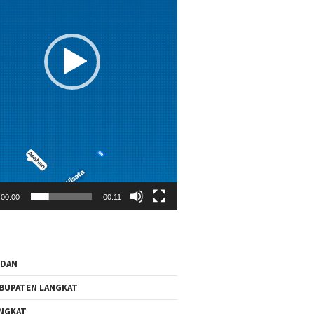
00:00
00:11
EDAN
BUPATEN LANGKAT
NGKAT