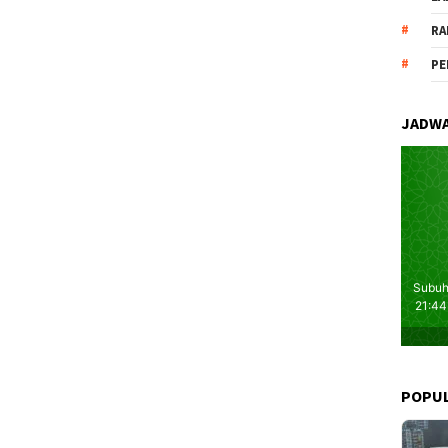
RA
PE
JADWA
POPU