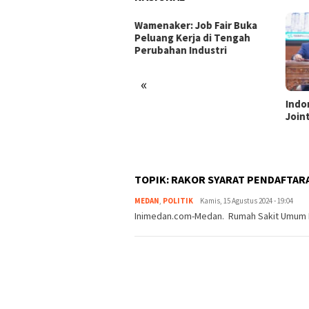
enaker: Job Fair Buka
uang Kerja di Tengah
ubahan Industri
«
Indonesia dan Turki Sepakati
Satg
Joint Action Plan 2026–2027
Tamb
Tril
dan 
TOPIK:
RAKOR SYARAT PENDAFTAR
MEDAN
,
POLITIK
redaksi
Kamis, 15 Agustus 2024 - 19:04
Inimedan.com-Medan. Rumah Sakit Umum Pu