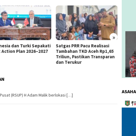
»
as PRR Pacu Realisasi
Kemnaker Berhasil Mediasi
The 4
ahan TKD Aceh Rp1,65
Perselisihan PHK PT Amos
Bahas 
iun, Pastikan Transparan
Indah Indonesia Perselisihan
Memen
Terukur
PHK PT Amos Indah Indonesia
Konsum
AN
ASAHA
sat (RSUP) H Adam Malik berlokasi […]
Pemuta
Video