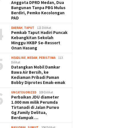
Anggota DPRD Medan, Dua
Bangunan Tanpa PBG Mulus
Berdiri, Pemko Kecolongan
PAD
4
DAERAH
,
TAPUT
121 Dilihat
Pemkab Taput Hadiri Puncak
Kebangkitan Sekolah
Minggu HKBP Se-Ressort
Onan Hasang
5
HEADLINE
,
MEDAN
,
PERISTIWA
113
Dilihat
Datangkan Mobil Damkar
Bawa Air Bersih, ke
Kediaman Pribadi Paman
Bobby Diprotes Emak-emak
6
UNCATEGORIZED
109 Dilihat
Perbaikan JDU diameter
1.000 mm milik Perumda
Tirtanadi di Jalan Purwo
Gg.Family Delitua,
Berdampak …
NASIONAL
,
SUMUT
104 Dilihat