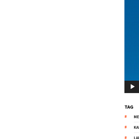
TAG
M
KA
LA