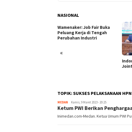
NASIONAL
enaker: Job Fair Buka
uang Kerja di Tengah
ubahan Industri
«
Indonesia dan Turki Sepakati
Satg
Joint Action Plan 2026–2027
Tamb
Tril
dan 
TOPIK:
SUKSES PELAKSANAAN HPN 
MEDAN
redaksi
Kamis, 9 Maret 2023 - 20:25
Ketum PWI Berikan Penghargaa
Inimedan.com-Medan. Ketua Umum PWI Pusa