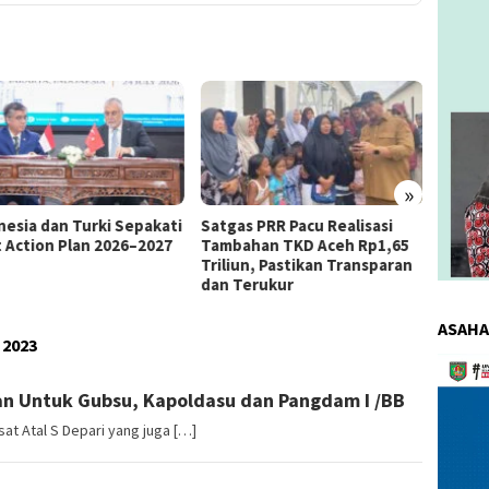
»
as PRR Pacu Realisasi
Kemnaker Berhasil Mediasi
The 4
ahan TKD Aceh Rp1,65
Perselisihan PHK PT Amos
Bahas 
iun, Pastikan Transparan
Indah Indonesia Perselisihan
Memen
Terukur
PHK PT Amos Indah Indonesia
Konsum
ASAHA
2023
Pemuta
Video
n Untuk Gubsu, Kapoldasu dan Pangdam I /BB
t Atal S Depari yang juga […]