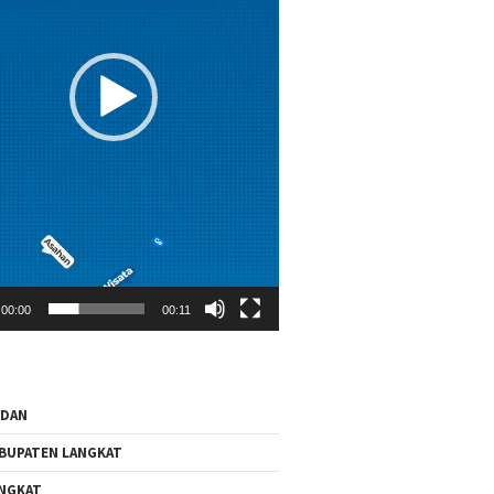
00:00
00:11
EDAN
BUPATEN LANGKAT
NGKAT