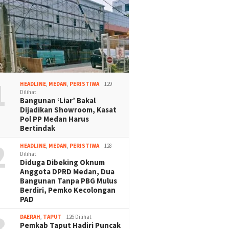
1
HEADLINE
,
MEDAN
,
PERISTIWA
129
Dilihat
Bangunan ‘Liar’ Bakal
Dijadikan Showroom, Kasat
Pol PP Medan Harus
Bertindak
2
HEADLINE
,
MEDAN
,
PERISTIWA
128
Dilihat
Diduga Dibeking Oknum
Anggota DPRD Medan, Dua
Bangunan Tanpa PBG Mulus
Berdiri, Pemko Kecolongan
PAD
3
DAERAH
,
TAPUT
126 Dilihat
Pemkab Taput Hadiri Puncak