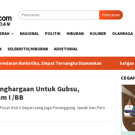
Pencarian
ERAH
NASIONAL
POLITIK
HIBURAN
KULINER
OLAHRAGA
N
SELEBRITIS/HIBURAN
ADVETORIAL
kotika, Empat Tersangka Diamankan
Satgas PRR Pacu Rea
CEGA
enghargaan Untuk Gubsu,
m I /BB
usat Atal S Depari yang juga Penanggung Jawab Hari Pers