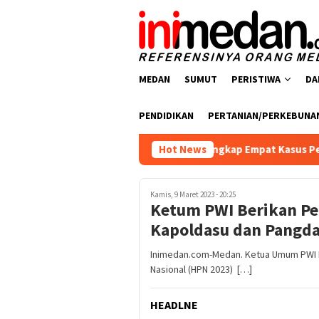
Loncat
ke
konten
MEDAN
SUMUT
PERISTIWA
DA
PENDIDIKAN
PERTANIAN/PERKEBUNA
resnarkoba Polres Batu Bara Ungkap Empat Kasus Peredaran Nar
Hot News
Kamis, 9 Maret 2023 - 20:25
Ketum PWI Berikan P
Kapoldasu dan Pangda
Inimedan.com-Medan. Ketua Umum PWI P
Nasional (HPN 2023) […]
HEADLNE