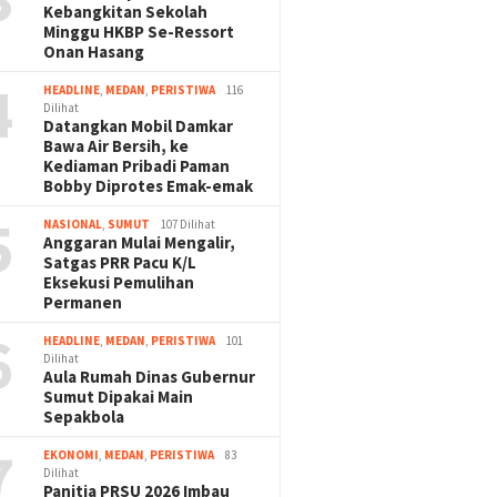
Kebangkitan Sekolah
Minggu HKBP Se-Ressort
Onan Hasang
4
HEADLINE
,
MEDAN
,
PERISTIWA
116
Dilihat
Datangkan Mobil Damkar
Bawa Air Bersih, ke
Kediaman Pribadi Paman
Bobby Diprotes Emak-emak
5
NASIONAL
,
SUMUT
107 Dilihat
Anggaran Mulai Mengalir,
Satgas PRR Pacu K/L
Eksekusi Pemulihan
Permanen
6
HEADLINE
,
MEDAN
,
PERISTIWA
101
Dilihat
Aula Rumah Dinas Gubernur
Sumut Dipakai Main
Sepakbola
7
EKONOMI
,
MEDAN
,
PERISTIWA
83
Dilihat
Panitia PRSU 2026 Imbau