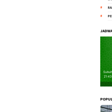
RA
PE
JADWA
POPU