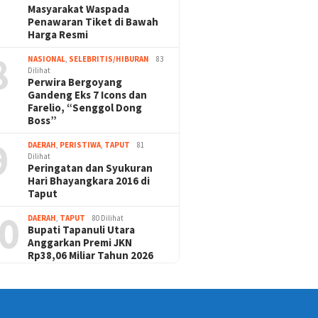
Masyarakat Waspada
Penawaran Tiket di Bawah
Harga Resmi
8
NASIONAL
,
SELEBRITIS/HIBURAN
83
Dilihat
Perwira Bergoyang
Gandeng Eks 7 Icons dan
Farelio, “Senggol Dong
Boss”
9
DAERAH
,
PERISTIWA
,
TAPUT
81
Dilihat
Peringatan dan Syukuran
Hari Bhayangkara 2016 di
Taput
0
DAERAH
,
TAPUT
80 Dilihat
Bupati Tapanuli Utara
Anggarkan Premi JKN
Rp38,06 Miliar Tahun 2026