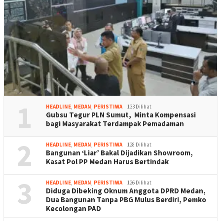
1
HEADLINE
,
MEDAN
,
PERISTIWA
133 Dilihat
Gubsu Tegur PLN Sumut, Minta Kompensasi
bagi Masyarakat Terdampak Pemadaman
2
HEADLINE
,
MEDAN
,
PERISTIWA
128 Dilihat
Bangunan ‘Liar’ Bakal Dijadikan Showroom,
Kasat Pol PP Medan Harus Bertindak
3
HEADLINE
,
MEDAN
,
PERISTIWA
126 Dilihat
Diduga Dibeking Oknum Anggota DPRD Medan,
Dua Bangunan Tanpa PBG Mulus Berdiri, Pemko
Kecolongan PAD