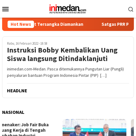
Loncat
Menu
ke
Mobile
konten
a, Empat Tersangka Diamankan
Hot News
Satgas PRR Pacu Realisas
Rabu, 16 Februari 2022 - 18:58
Instruksi Bobby Kembalikan Uang
Siswa langsung Ditindaklanjuti
inimedan.com-Medan. Pasca ditemukannya Pungutan Liar (Pungli)
penyaluran bantuan Program Indonesia Pintar (PIP) […]
HEADLNE
NASIONAL