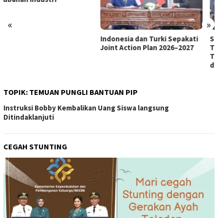
«
»
Indonesia dan Turki Sepakati
Satgas PRR Pacu Realisasi
Joint Action Plan 2026–2027
Tambahan TKD Aceh Rp1,65
Triliun, Pastikan Transparan
dan Terukur
TOPIK:
TEMUAN PUNGLI BANTUAN PIP
Instruksi Bobby Kembalikan Uang Siswa langsung
Ditindaklanjuti
CEGAH STUNTING