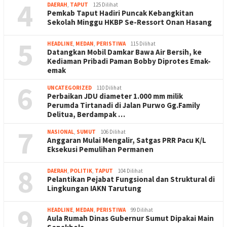
4
DAERAH
,
TAPUT
125 Dilihat
Pemkab Taput Hadiri Puncak Kebangkitan
Sekolah Minggu HKBP Se-Ressort Onan Hasang
5
HEADLINE
,
MEDAN
,
PERISTIWA
115 Dilihat
Datangkan Mobil Damkar Bawa Air Bersih, ke
Kediaman Pribadi Paman Bobby Diprotes Emak-
emak
6
UNCATEGORIZED
110 Dilihat
Perbaikan JDU diameter 1.000 mm milik
Perumda Tirtanadi di Jalan Purwo Gg.Family
Delitua, Berdampak …
7
NASIONAL
,
SUMUT
106 Dilihat
Anggaran Mulai Mengalir, Satgas PRR Pacu K/L
Eksekusi Pemulihan Permanen
8
DAERAH
,
POLITIK
,
TAPUT
104 Dilihat
Pelantikan Pejabat Fungsional dan Struktural di
Lingkungan IAKN Tarutung
9
HEADLINE
,
MEDAN
,
PERISTIWA
99 Dilihat
Aula Rumah Dinas Gubernur Sumut Dipakai Main