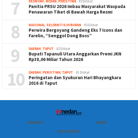
7
EKONOMI
,
MEDAN
,
PERISTIWA
83 Dilihat
Panitia PRSU 2026 Imbau Masyarakat Waspada
Penawaran Tiket di Bawah Harga Resmi
8
NASIONAL
,
SELEBRITIS/HIBURAN
83 Dilihat
Perwira Bergoyang Gandeng Eks 7 Icons dan
Farelio, “Senggol Dong Boss”
9
DAERAH
,
TAPUT
82 Dilihat
Bupati Tapanuli Utara Anggarkan Premi JKN
Rp38,06 Miliar Tahun 2026
10
DAERAH
,
PERISTIWA
,
TAPUT
81 Dilihat
Peringatan dan Syukuran Hari Bhayangkara
2016 di Taput
REDAKSI
SIBER
DISCLAIMER