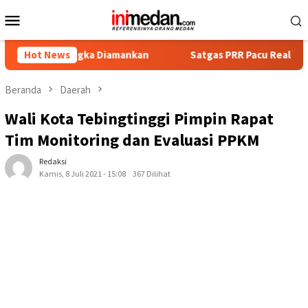
Loncat
Menu
ke
Mobile
konten
rsangka Diamankan
Hot News
Satgas PRR Pacu Realisasi Tambahan T
Beranda
Daerah
Wali Kota Tebingtinggi Pimpin Rapat
Tim Monitoring dan Evaluasi PPKM
Redaksi
Kamis, 8 Juli 2021 - 15:08
367 Dilihat