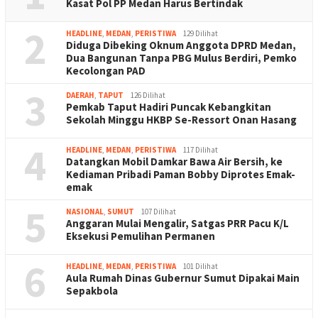
Kasat Pol PP Medan Harus Bertindak
2
HEADLINE
,
MEDAN
,
PERISTIWA
129 Dilihat
Diduga Dibeking Oknum Anggota DPRD Medan,
Dua Bangunan Tanpa PBG Mulus Berdiri, Pemko
Kecolongan PAD
3
DAERAH
,
TAPUT
126 Dilihat
Pemkab Taput Hadiri Puncak Kebangkitan
Sekolah Minggu HKBP Se-Ressort Onan Hasang
4
HEADLINE
,
MEDAN
,
PERISTIWA
117 Dilihat
Datangkan Mobil Damkar Bawa Air Bersih, ke
Kediaman Pribadi Paman Bobby Diprotes Emak-
emak
5
NASIONAL
,
SUMUT
107 Dilihat
Anggaran Mulai Mengalir, Satgas PRR Pacu K/L
Eksekusi Pemulihan Permanen
6
HEADLINE
,
MEDAN
,
PERISTIWA
101 Dilihat
Aula Rumah Dinas Gubernur Sumut Dipakai Main
Sepakbola