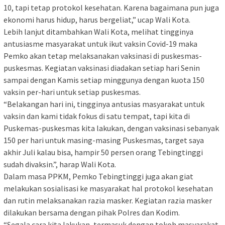
10, tapi tetap protokol kesehatan. Karena bagaimana pun juga
ekonomi harus hidup, harus bergeliat,” ucap Wali Kota.
Lebih lanjut ditambahkan Wali Kota, melihat tingginya
antusiasme masyarakat untuk ikut vaksin Covid-19 maka
Pemko akan tetap melaksanakan vaksinasi di puskesmas-
puskesmas. Kegiatan vaksinasi diadakan setiap hari Senin
sampai dengan Kamis setiap minggunya dengan kuota 150
vaksin per-hari untuk setiap puskesmas.
“Belakangan hari ini, tingginya antusias masyarakat untuk
vaksin dan kami tidak fokus di satu tempat, tapi kita di
Puskemas-puskesmas kita lakukan, dengan vaksinasi sebanyak
150 per hari untuk masing-masing Puskesmas, target saya
akhir Juli kalau bisa, hampir 50 persen orang Tebingtinggi
sudah divaksin.”, harap Wali Kota.
Dalam masa PPKM, Pemko Tebingtinggi juga akan giat
melakukan sosialisasi ke masyarakat hal protokol kesehatan
dan rutin melaksanakan razia masker. Kegiatan razia masker
dilakukan bersama dengan pihak Polres dan Kodim.
“Segala cara kita lakukan, termasuk dengan tokoh masyarakat,