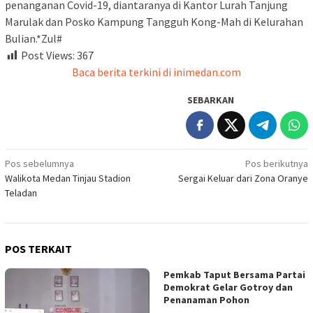
penanganan Covid-19, diantaranya di Kantor Lurah Tanjung
Marulak dan Posko Kampung Tangguh Kong-Mah di Kelurahan
Bulian.*Zul#
Post Views:
367
Baca berita terkini di inimedan.com
SEBARKAN
Navigasi
Pos sebelumnya
Pos berikutnya
Walikota Medan Tinjau Stadion
Sergai Keluar dari Zona Oranye
pos
Teladan
POS TERKAIT
Pemkab Taput Bersama Partai
Demokrat Gelar Gotroy dan
Penanaman Pohon